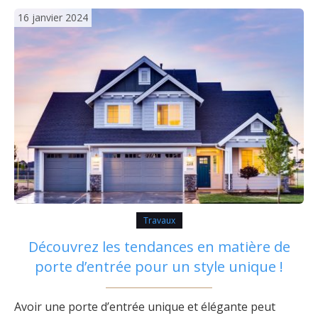
considérer lors de l’achat d’une nouvelle chaudière. Il
16 janvier 2024
s’agit…
Travaux
Découvrez les tendances en matière de
porte d’entrée pour un style unique !
Avoir une porte d’entrée unique et élégante peut