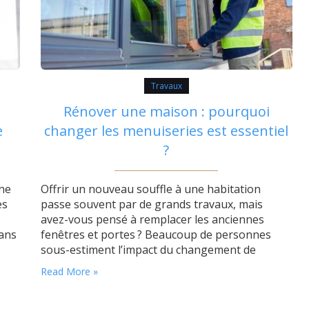
Travaux
Rénover une maison : pourquoi
e
changer les menuiseries est essentiel
?
ne
Offrir un nouveau souffle à une habitation
es
passe souvent par de grands travaux, mais
avez-vous pensé à remplacer les anciennes
dans
fenêtres et portes ? Beaucoup de personnes
sous-estiment l’impact du changement de
 Le
menuiseries lors d’une rénovation. Pourtant,
Read More »
cette intervention peut transformer la vie
quotidienne, apporter davantage de confort et