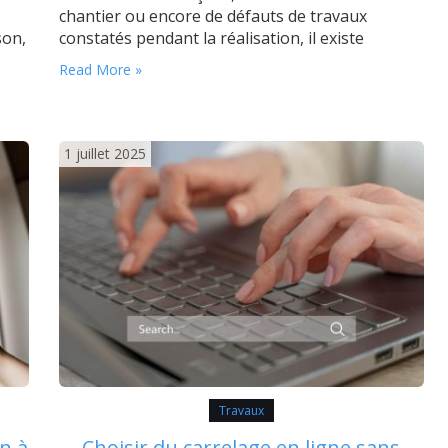
chantier ou encore de défauts de travaux
son,
constatés pendant la réalisation, il existe
ets
différentes raisons pour lesquelles engager des
Read More »
le
recours juridiques devient parfois
es
incontournable. En cas de préjudice, porter
plainte ouvre la voie à une éventuelle
indemnisation et…
1 juillet 2025
Travaux
n à
Choisir du carrelage en ligne sans