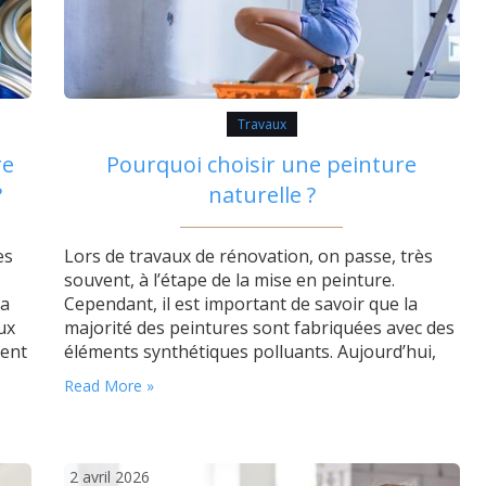
Travaux
re
Pourquoi choisir une peinture
?
naturelle ?
es
Lors de travaux de rénovation, on passe, très
souvent, à l’étape de la mise en peinture.
la
Cependant, il est important de savoir que la
ux
majorité des peintures sont fabriquées avec des
uent
éléments synthétiques polluants. Aujourd’hui,
 et
nous allons vous proposer une alternative qui
Read More »
si
pourrait vous plaire… Jusqu’à peut-être vouloir
refaire toutes les peintures de votre logement !
Bref, on vous parle…
2 avril 2026