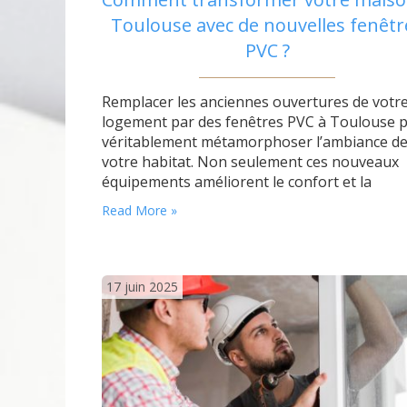
Toulouse avec de nouvelles fenêtr
PVC ?
Remplacer les anciennes ouvertures de votr
logement par des fenêtres PVC à Toulouse 
véritablement métamorphoser l’ambiance d
votre habitat. Non seulement ces nouveaux
équipements améliorent le confort et la
luminosité, mais ils offrent aussi un vrai plus
Read More »
matière d’isolation thermique et phonique p
faire face aux caprices du climat toulousain e
aux bruits urbains. Les avantages des fenêt
17 juin 2025