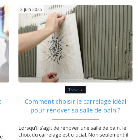
rendre le logement bien plus performant sur
plusieurs plans. Des performances
2 juin 2025
énergétiques…
Travaux
t
Comment choisir le carrelage idéal
pour rénover sa salle de bain ?
Lorsqu’il s’agit de rénover une salle de bain, le
choix du carrelage est crucial. Non seulement il
re