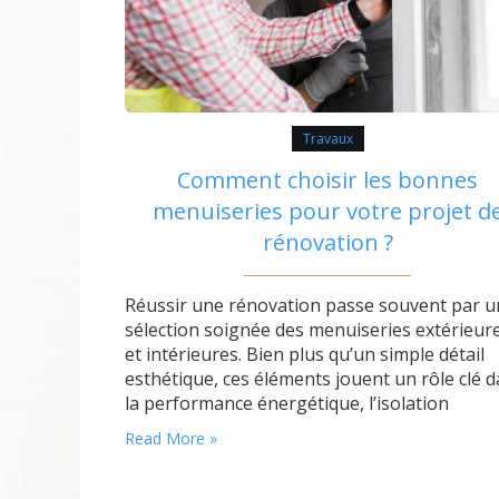
Travaux
Comment choisir les bonnes
menuiseries pour votre projet d
rénovation ?
Réussir une rénovation passe souvent par u
sélection soignée des menuiseries extérieur
et intérieures. Bien plus qu’un simple détail
esthétique, ces éléments jouent un rôle clé 
la performance énergétique, l’isolation
phonique ou encore la sécurité du logement.
Read More »
choix du matériau, le type de vitrage et la
praticité d’entretien sont autant de critères à