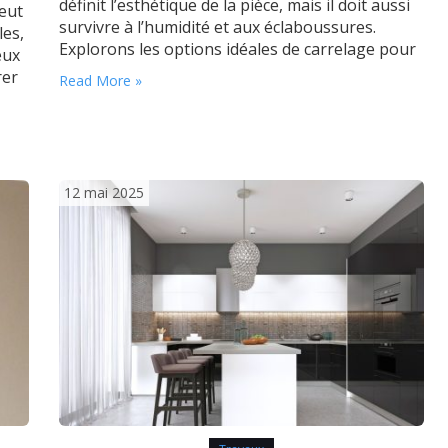
définit l’esthétique de la pièce, mais il doit aussi
peut
survivre à l’humidité et aux éclaboussures.
les,
Explorons les options idéales de carrelage pour
eux
vous aider à créer une salle de bain élégante et
rer
Read More »
fonctionnelle. Quels types de carrelage
privilégier pour le sol ? Le…
ir
12 mai 2025