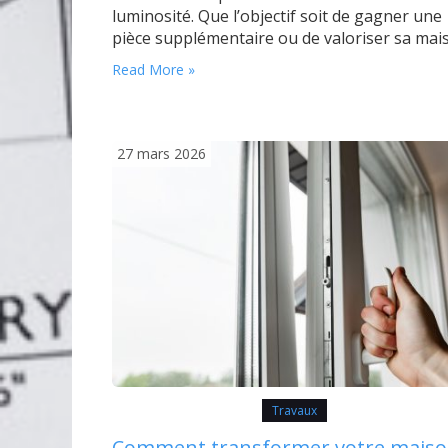
luminosité. Que l’objectif soit de gagner une
pièce supplémentaire ou de valoriser sa mai
une extension vitrée s’adapte à tous les proj
Read More »
avec des solutions variées selon les goûts et 
budget. L’essentiel est de bien comprendre l
étapes…
27 mars 2026
Travaux
Comment transformer votre maiso