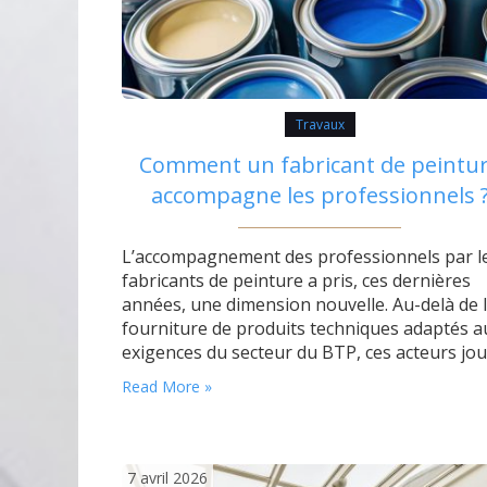
Travaux
Comment un fabricant de peintu
accompagne les professionnels 
L’accompagnement des professionnels par l
fabricants de peinture a pris, ces dernières
années, une dimension nouvelle. Au-delà de 
fourniture de produits techniques adaptés a
exigences du secteur du BTP, ces acteurs jo
désormais un rôle central dans l’anticipation
Read More »
la diffusion des tendances couleurs, mais aus
dans l’innovation technologique, la quête de
durabilité et l’évolution écologique du métier
de…
7 avril 2026