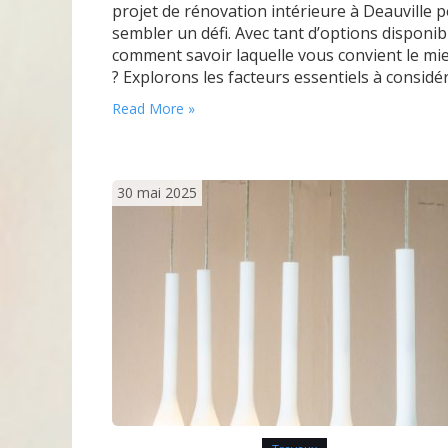
projet de rénovation intérieure à Deauville 
sembler un défi. Avec tant d’options disponib
comment savoir laquelle vous convient le mi
? Explorons les facteurs essentiels à considé
pour faire le bon choix et s’assurer que vos
Read More »
travaux de peinture se déroulent sans
encombre. Pourquoi est-il important de chois
une entreprise qualifiée ?…
30 mai 2025