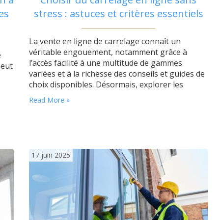
es
stress : astuces et critères essentiels
La vente en ligne de carrelage connaît un
véritable engouement, notamment grâce à
e
l’accès facilité à une multitude de gammes
peut
variées et à la richesse des conseils et guides de
e
choix disponibles. Désormais, explorer les
options de carrelage intérieur et extérieur ne se
Read More »
limite plus à feuilleter quelques catalogues
 en
restreints. Il est devenu facile de comparer les
our
prix et promotions,…
t
res…
17 juin 2025