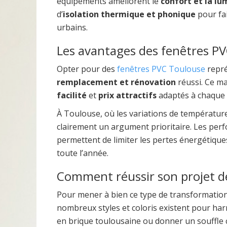
équipements améliorent le
confort et la lu
d’
isolation thermique et phonique
pour fai
urbains.
Les avantages des fenêtres P
Opter pour des
fenêtres PVC Toulouse
repré
remplacement et rénovation
réussi. Ce m
facilité
et
prix attractifs
adaptés à chaque
À Toulouse, où les variations de température
clairement un argument prioritaire. Les pe
permettent de limiter les pertes énergétiqu
toute l’année.
Comment réussir son projet d
Pour mener à bien ce type de transformation
nombreux styles et coloris existent pour ha
en brique toulousaine ou donner un souffle c