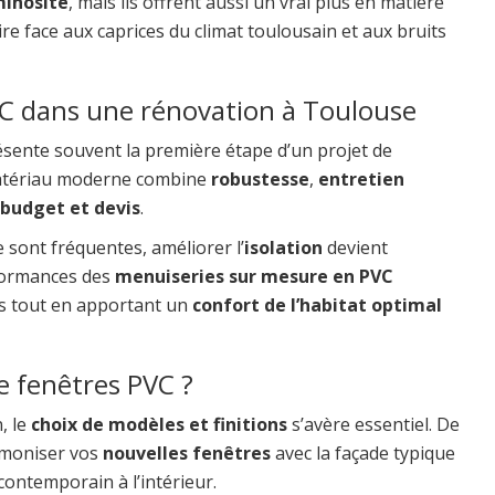
minosité
, mais ils offrent aussi un vrai plus en matière
re face aux caprices du climat toulousain et aux bruits
VC dans une rénovation à Toulouse
sente souvent la première étape d’un projet de
atériau moderne combine
robustesse
,
entretien
budget et devis
.
 sont fréquentes, améliorer l’
isolation
devient
rformances des
menuiseries sur mesure en PVC
es tout en apportant un
confort de l’habitat optimal
e fenêtres PVC ?
, le
choix de modèles et finitions
s’avère essentiel. De
rmoniser vos
nouvelles fenêtres
avec la façade typique
ontemporain à l’intérieur.