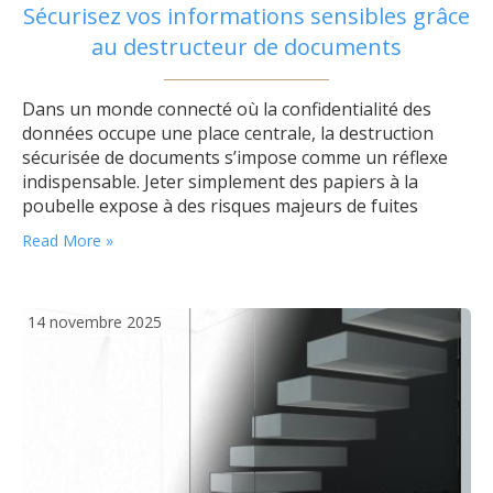
Sécurisez vos informations sensibles grâce
au destructeur de documents
Dans un monde connecté où la confidentialité des
données occupe une place centrale, la destruction
sécurisée de documents s’impose comme un réflexe
indispensable. Jeter simplement des papiers à la
poubelle expose à des risques majeurs de fuites
d’informations ou même d’usurpation d’identité. Pour
Read More »
protéger efficacement ses documents personnels et
professionnels, l’utilisation d’un destructeur de
documents représente une solution fiable,
14 novembre 2025
rassurante…