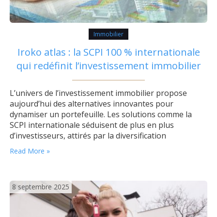
Immobilier
Iroko atlas : la SCPI 100 % internationale
qui redéfinit l’investissement immobilier
L’univers de l’investissement immobilier propose
aujourd’hui des alternatives innovantes pour
dynamiser un portefeuille. Les solutions comme la
SCPI internationale séduisent de plus en plus
d’investisseurs, attirés par la diversification
géographique et les nombreux avantages fiscaux
Read More »
offerts par ces modèles. Pourquoi choisir une SCPI
internationale ? Adopter une stratégie hors France
permet d’accéder à un large éventail d’actifs
8 septembre 2025
immobiliers à travers…