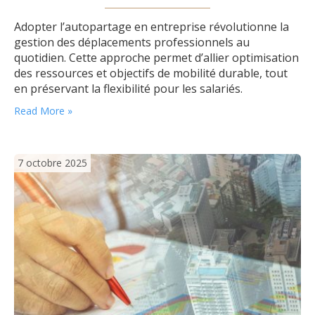
Adopter l’autopartage en entreprise révolutionne la
gestion des déplacements professionnels au
quotidien. Cette approche permet d’allier optimisation
des ressources et objectifs de mobilité durable, tout
en préservant la flexibilité pour les salariés.
L’autopartage s’impose aujourd’hui comme un levier
Read More »
incontournable pour accompagner la transition
énergétique et assurer la réduction des coûts.
Pourquoi l’autopartage répond-il aux enjeux actuels ?
7 octobre 2025
Les entreprises cherchent…