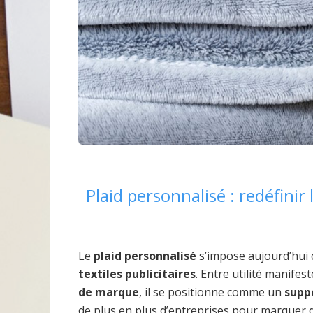
Plaid personnalisé : redéfinir 
Le
plaid personnalisé
s’impose aujourd’hu
textiles publicitaires
. Entre utilité manifes
de marque
, il se positionne comme un
supp
de plus en plus d’entreprises pour marquer 