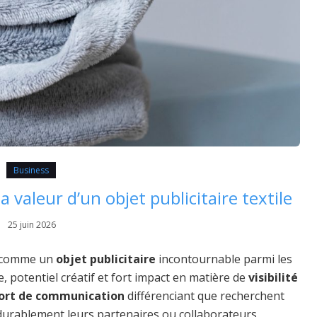
Business
la valeur d’un objet publicitaire textile
25 juin 2026
i comme un
objet publicitaire
incontournable parmi les
te, potentiel créatif et fort impact en matière de
visibilité
ort de communication
différenciant que recherchent
durablement leurs partenaires ou collaborateurs.