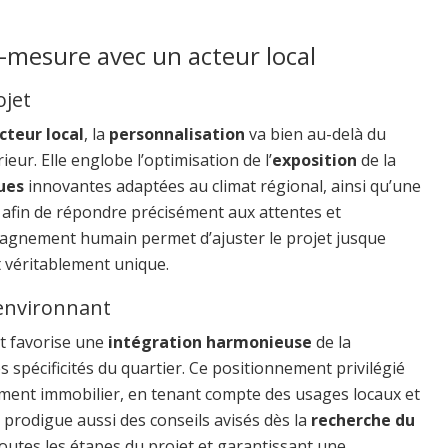
r-mesure avec un acteur local
ojet
cteur local
, la
personnalisation
va bien au-delà du
eur. Elle englobe l’optimisation de l’
exposition
de la
ues
innovantes adaptées au climat régional, ainsi qu’une
 afin de répondre précisément aux attentes et
mpagnement humain permet d’ajuster le projet jusque
t véritablement unique.
 environnant
t favorise une
intégration harmonieuse
de la
s spécificités du quartier. Ce positionnement privilégié
ement immobilier, en tenant compte des usages locaux et
prodigue aussi des conseils avisés dès la
recherche du
 toutes les étapes du projet et garantissant une