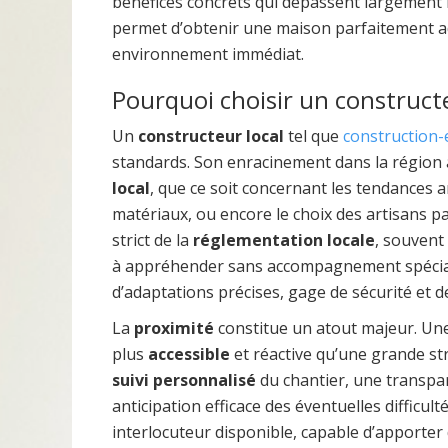
bénéfices concrets qui dépassent largement 
permet d’obtenir une maison parfaitement ad
environnement immédiat.
Pourquoi choisir un construct
Un
constructeur local
tel que
construction-
standards. Son enracinement dans la région
local
, que ce soit concernant les tendances ar
matériaux, ou encore le choix des artisans pa
strict de la
réglementation locale
, souvent
à appréhender sans accompagnement spécialis
d’adaptations précises, gage de sécurité et d
La
proximité
constitue un atout majeur. Un
plus
accessible
et réactive qu’une grande str
suivi personnalisé
du chantier, une transpa
anticipation efficace des éventuelles difficult
interlocuteur disponible, capable d’apporte